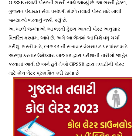
GPSSB તલાટી પોસ્ટની ભરતી સાથે આવ્યું છે. આ ભરતી હેઠળ,
ગુજરાત પંચાયત સેવા પસંદગી મંડળે તલાટી પોસ્ટ માટે ખાલી
જગ્યાઓ ભરવાનું નક્કી કર્યું છે.
આ ખાલી જગ્યાઓ આ ભરતી હેઠળ આવતી પોસ્ટ અનુસાર
વિતરિત કરવામાં આવે છે. અમે આ લેખમાં આ વિશે વધુ ચર્ચા
કરીશું. ભરતી માટે, GPSSB ની સત્તાવાર વેબસાઇટ પર પોસ્ટ માટે
અરજી કરનાર ઉમેદવાર. GPSSB દ્વારા પરીક્ષાની તારીખો જાહેર
કરવામાં આવી છે અને હવે તેઓ GPSSB દ્વારા તલાટીની પોસ્ટ
માટે કોલ લેટર પ્રકાશિત કરી રહ્યા છે