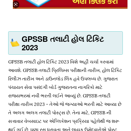
GPSSB તલાટી હોલ ટિકિટ
2023
GPSSB તલાટી હોલ ટિકિટ 2023 વિશે અહીં ચર્ચા કરવામાં
આવશે. GPSSB તલાટી પ્રિલિમ્સ પરીક્ષાની તારીખ, હોલ ટિકિટ
રિલીઝ તારીખ અને ડાઉનલોડ લિંક હવે ઉપલબ્ધ છે. ગુજરાત
પંચાયત સેવા પસંદગી બોર્ડ ગુજરાતના નાગરિકો માટે
રાજ્યભરમાં નવી ભરતી લઈને આવ્યું છે. GPSSB તલાટી
પરીક્ષા તારીખ 2023 - તેઓ જે જગ્યાઓ ભરતી માટે આવ્યા છે
તે અલગ અલગ તલાટી પોસ્ટ્સ છે. તેના માટે, GPSSB ની
સત્તાવાર વેબસાઇટ પર એપ્લિકેશન પ્રક્રિયા પહેલેથી જ શરૂ
થઈ ગઈ છે. ઘણા રસ ધરાવતા અને લાયક ઉમેદવારોએ પોસ્ટ