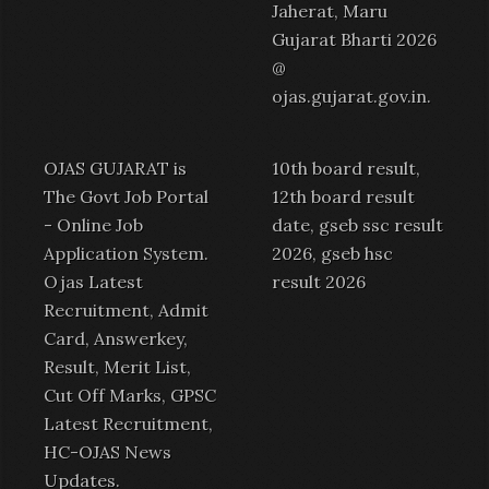
Jaherat, Maru
Gujarat Bharti 2026
@
ojas.gujarat.gov.in
.
OJAS GUJARAT is
10th board result,
The Govt Job Portal
12th board result
-
Online Job
date, gseb ssc result
Application System
.
2026, gseb hsc
Ojas Latest
result 2026
Recruitment
,
Admit
Card
,
Answerkey
,
Result
,
Merit List
,
Cut Off Marks,
GPSC
Latest Recruitment
,
HC-OJAS News
Updates.