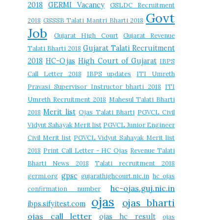
2018
GERMI Vacancy
GSLDC Recruitment
Govt
2018
GSSSB Talati Mantri Bharti 2018
Job
Gujarat High Court
Gujarat Revenue
Gujarat Talati Recruitment
Talati Bharti 2018
2018
HC-Ojas
High Court of Gujarat
IBPS
Call Letter 2018
IBPS updates
ITI Umreth
Pravasi Supervisor Instructor bharti 2018
ITI
Umreth Recruitment 2018
Mahesul Talati Bharti
Merit list
2018
Ojas Talati Bharti
PGVCL Civil
Vidyut Sahayak Merit list
PGVCL Junior Engineer
Civil Merit list
PGVCL Vidyut Sahayak Merit list
2018
Print Call Letter - HC Ojas
Revenue Talati
Bharti News 2018
Talati recruitment 2018
gpsc
germi.org
gujarathighcourt.nic.in
hc ojas
hc-ojas.guj.nic.in
confirmation number
ojas
ojas bharti
ibps.sifyitest.com
ojas call letter
ojas hc result
ojas