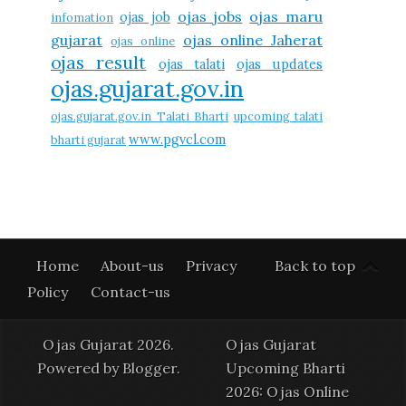
ojas jobs
ojas maru
ojas job
infomation
gujarat
ojas online Jaherat
ojas online
ojas result
ojas talati
ojas updates
ojas.gujarat.gov.in
ojas.gujarat.gov.in Talati Bharti
upcoming talati
www.pgvcl.com
bharti gujarat
Home
About-us
Privacy
Back to top
Policy
Contact-us
Ojas Gujarat 2026.
Ojas Gujarat
Powered by
Blogger
.
Upcoming Bharti
2026: Ojas Online