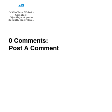
V.IN
OJAS official Website
Updates |
Ojas.Gujarat.gov.in
Recently ojas relea ...
0 Comments:
Post A Comment