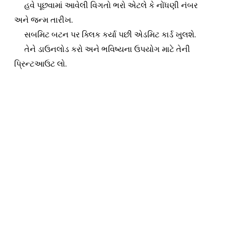
હવે પૂછવામાં આવેલી વિગતો ભરો એટલે કે નોંધણી નંબર
અને જન્મ તારીખ.
સબમિટ બટન પર ક્લિક કર્યા પછી એડમિટ કાર્ડ ખુલશે.
તેને ડાઉનલોડ કરો અને ભવિષ્યના ઉપયોગ માટે તેની
પ્રિન્ટઆઉટ લો.