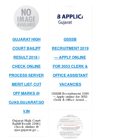
GUJARAT HIGH
GSSSB
COURT BAILIFF
RECRUITMENT 2019
RESULT 2018 |
— APPLY ONLINE
CHECK ONLINE
FOR 3053 CLERK &
PROCESS SERVER
OFFICE ASSISTANT
MERIT LIST, CUT
VACANCIES
OFF MARKS @
GSSSB Recruitment 2019
— Apply online for 3053
Clerk & Office Assist ...
OJAS.GUJARAT.GO
V.IN
Gujarat High Court
Bailiff Result 2018 |
Check olnline @
ojas.gujarat.go ...