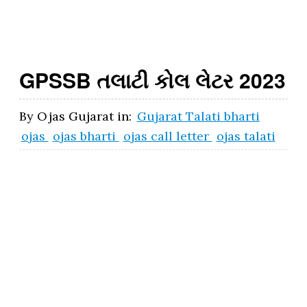
t.
g
o
GPSSB તલાટી કોલ લેટર 2023
v
.i
By
Ojas Gujarat
in:
Gujarat Talati bharti
n
ojas
ojas bharti
ojas call letter
ojas talati