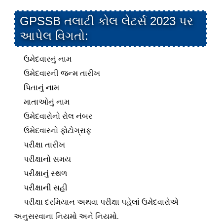
GPSSB તલાટી કોલ લેટર્સ 2023 પર
આપેલ વિગતો:
ઉમેદવારનું નામ
ઉમેદવારની જન્મ તારીખ
પિતાનું નામ
માતાઓનું નામ
ઉમેદવારોનો રોલ નંબર
ઉમેદવારનો ફોટોગ્રાફ
પરીક્ષા તારીખ
પરીક્ષાનો સમય
પરીક્ષાનું સ્થળ
પરીક્ષાની સહી
પરીક્ષા દરમિયાન અથવા પરીક્ષા પહેલાં ઉમેદવારોએ
અનુસરવાના નિયમો અને નિયમો.