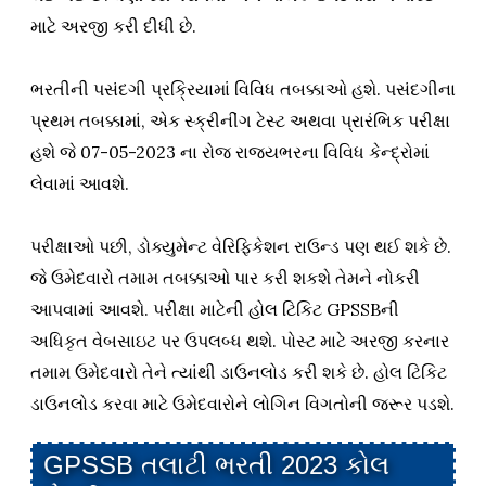
માટે અરજી કરી દીધી છે.
ભરતીની પસંદગી પ્રક્રિયામાં વિવિધ તબક્કાઓ હશે. પસંદગીના
પ્રથમ તબક્કામાં, એક સ્ક્રીનીંગ ટેસ્ટ અથવા પ્રારંભિક પરીક્ષા
હશે જે 07-05-2023 ના રોજ રાજ્યભરના વિવિધ કેન્દ્રોમાં
લેવામાં આવશે.
પરીક્ષાઓ પછી, ડોક્યુમેન્ટ વેરિફિકેશન રાઉન્ડ પણ થઈ શકે છે.
જે ઉમેદવારો તમામ તબક્કાઓ પાર કરી શકશે તેમને નોકરી
આપવામાં આવશે. પરીક્ષા માટેની હોલ ટિકિટ GPSSBની
અધિકૃત વેબસાઇટ પર ઉપલબ્ધ થશે. પોસ્ટ માટે અરજી કરનાર
તમામ ઉમેદવારો તેને ત્યાંથી ડાઉનલોડ કરી શકે છે. હોલ ટિકિટ
ડાઉનલોડ કરવા માટે ઉમેદવારોને લોગિન વિગતોની જરૂર પડશે.
GPSSB તલાટી ભરતી 2023 કોલ